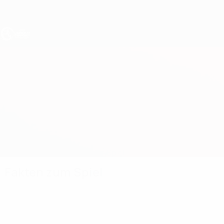
Direkt
zum
Hauptinhalt
UEFA U17-EM
Portugal vs England
Überblick
Updates
Infos zum Spiel
Fakten zum Spiel