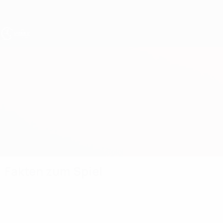
Direkt
zum
Hauptinhalt
UEFA U17-EM
Österreich vs Norwegen
Überblick
Updates
Infos zum Spiel
Fakten zum Spiel