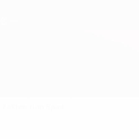
Direkt
zum
Hauptinhalt
UEFA U17-EM
Schottland vs Frankreich
Überblick
Updates
Infos zum Spiel
Fakten zum Spiel