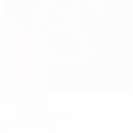
Estádio Algarve
Faro-Loulé
20°
bewölkt
Der Platz ist exzellent
Schiedsrichter