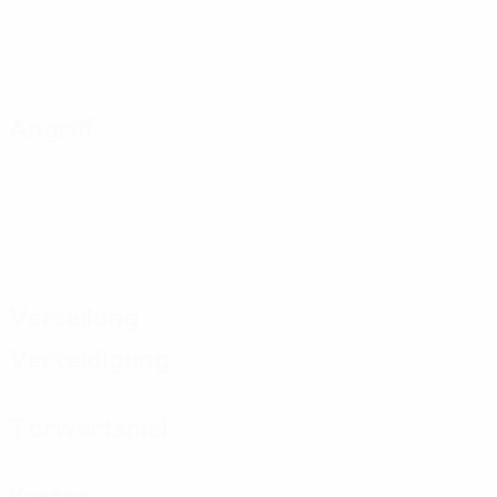
Angriff
Verteilung
Verteidigung
Torwartspiel