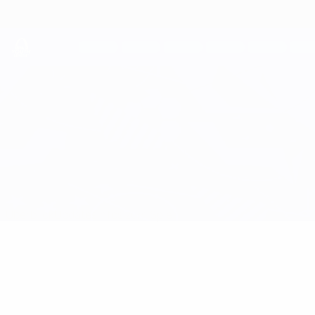
Direkt
zum
Hauptinhalt
UEFA Youth League
Athletic Club vs Frankfurt
Überblick
Updates
Infos zum Spiel