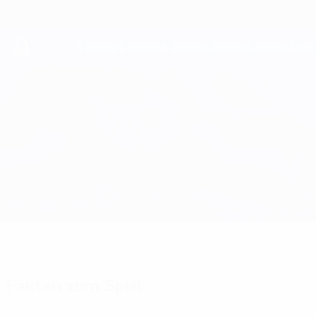
Direkt
zum
Hauptinhalt
UEFA Youth League
Aston Villa vs AZ Alkmaar
Überblick
Updates
Infos zum Spiel
Fakten zum Spiel