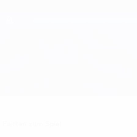
Direkt
zum
Hauptinhalt
UEFA Youth League
Legia Warszawa vs PAOK
Überblick
Updates
Infos zum Spiel
Fakten zum Spiel