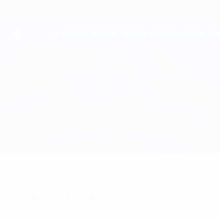
Direkt
zum
Hauptinhalt
UEFA Youth League
PAOK vs Akureyri
Überblick
Updates
Infos zum Spiel
Fakten zum Spiel