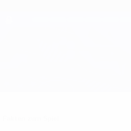
Direkt
zum
Hauptinhalt
UEFA Youth League
Nantes vs Sabah
Überblick
Updates
Infos zum Spiel
Fakten zum Spiel