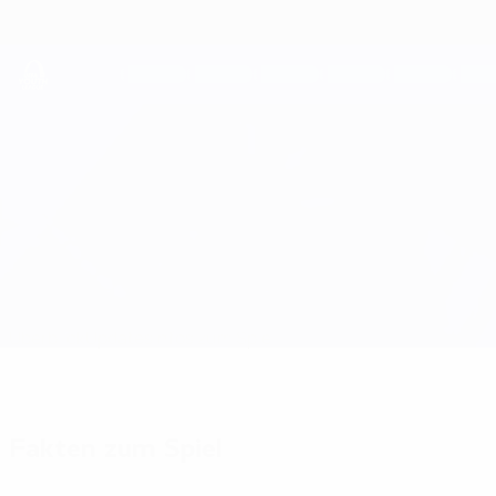
Direkt
zum
Hauptinhalt
UEFA Youth League
Austria Wien vs Maccabi Haifa
Überblick
Updates
Infos zum Spiel
Fakten zum Spiel