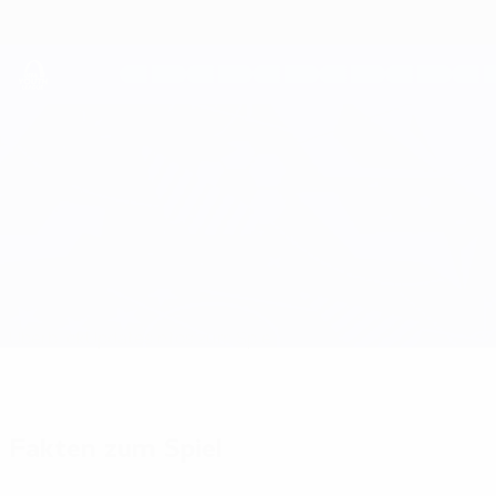
Direkt
zum
Hauptinhalt
UEFA Youth League
Akureyri vs Jelgava
Überblick
Updates
Infos zum Spiel
Fakten zum Spiel