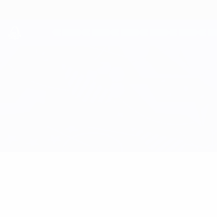
Direkt
zum
Hauptinhalt
UEFA Youth League
Jelgava vs Akureyri
Überblick
Updates
Infos zum Spiel