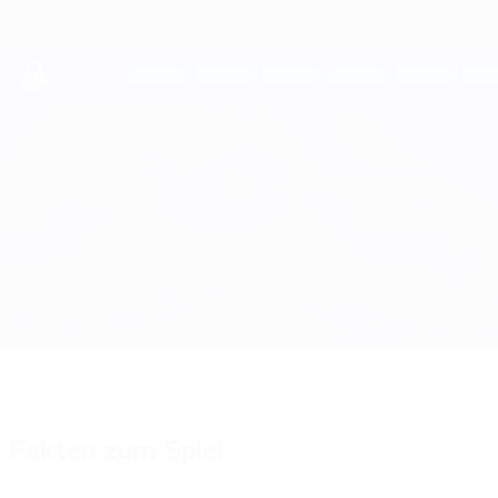
Direkt
zum
Hauptinhalt
UEFA Youth League
Villarreal vs Copenhagen
Überblick
Updates
Infos zum Spiel
Fakten zum Spiel