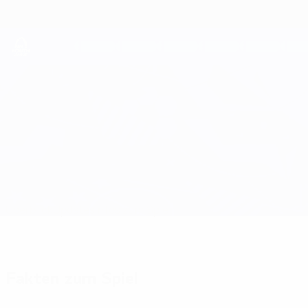
Direkt
zum
Hauptinhalt
UEFA Youth League
Atalanta vs Chelsea
Überblick
Updates
Infos zum Spiel
Fakten zum Spiel