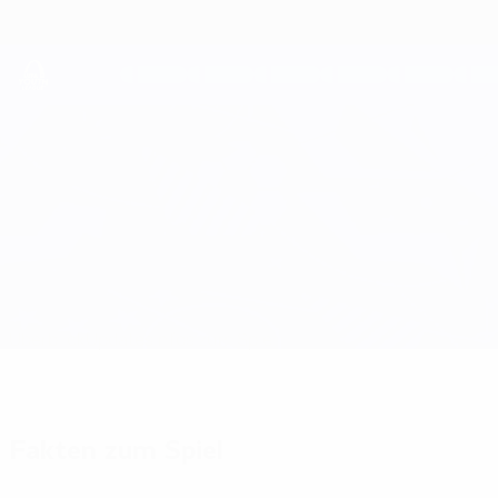
Direkt
zum
Hauptinhalt
UEFA Youth League
Sporting CP vs Club Brugge
Überblick
Updates
Infos zum Spiel
Fakten zum Spiel