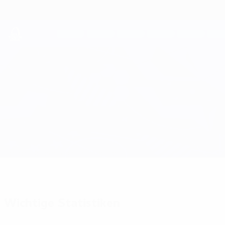
Direkt
zum
Hauptinhalt
UEFA Youth League
Paris vs Tottenham
Überblick
Updates
Infos zum Spiel
Wichtige Statistiken