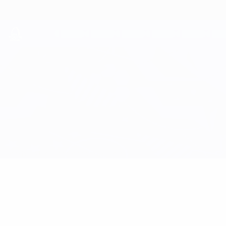
Direkt
zum
Hauptinhalt
UEFA Youth League
Ajax vs Benfica
Überblick
Updates
Infos zum Spiel