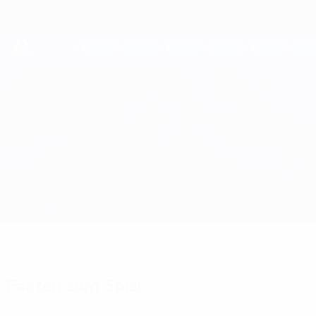
Direkt
zum
Hauptinhalt
UEFA Youth League
Real Madrid vs Juventus
Überblick
Updates
Infos zum Spiel
Fakten zum Spiel