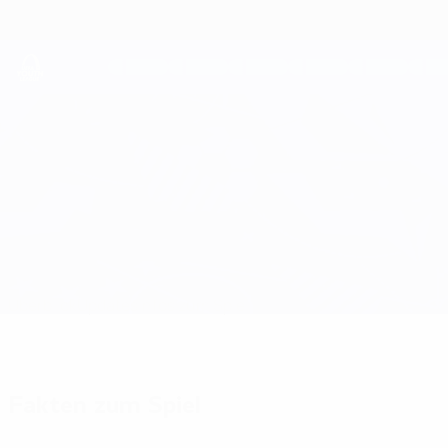
Direkt
zum
Hauptinhalt
UEFA Youth League
Leverkusen vs PSV
Überblick
Updates
Infos zum Spiel
Fakten zum Spiel