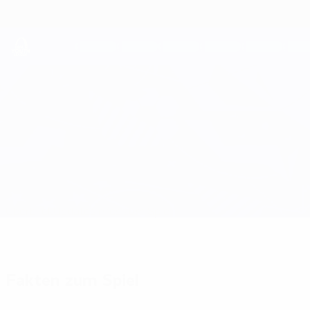
Direkt
zum
Hauptinhalt
UEFA Youth League
Tottenham vs Villarreal
Überblick
Updates
Infos zum Spiel
Fakten zum Spiel