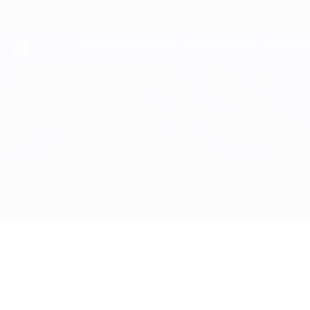
Direkt
zum
Hauptinhalt
UEFA Youth League
Trabzonspor A.Ş. vs Barcelona
Überblick
Updates
Infos zum Spiel