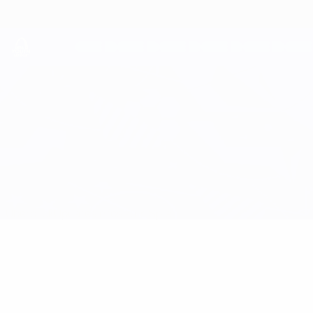
Direkt
zum
Hauptinhalt
UEFA Youth League
Trabzonspor A.Ş. vs Juventus
Überblick
Updates
Infos zum Spiel