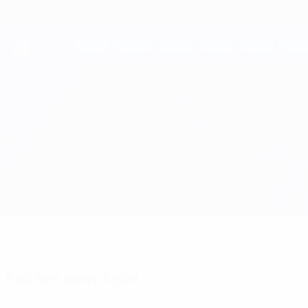
Direkt
zum
Hauptinhalt
UEFA Youth League
Auxerre vs Hoffenheim
Überblick
Updates
Infos zum Spiel
Fakten zum Spiel