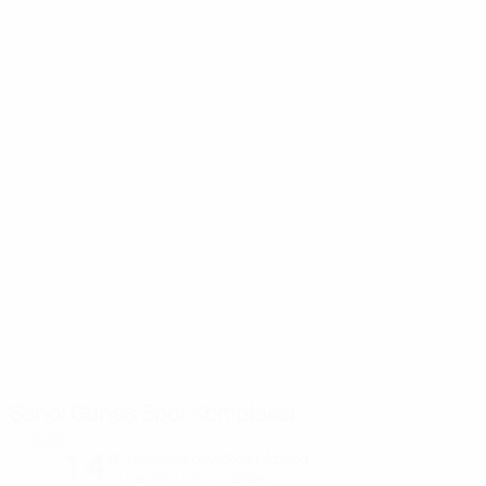
Şenol Güneş Spor Kompleksi
Trabzon
14°
teilweise bewölkter Abend
Der Platz ist exzellent