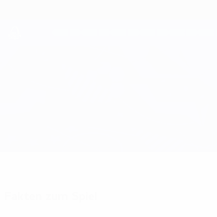
Direkt
zum
Hauptinhalt
UEFA Youth League
2 Korriku vs UCD
Überblick
Updates
Infos zum Spiel
Fakten zum Spiel