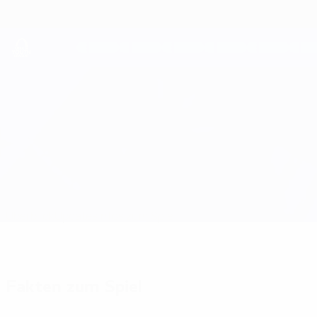
Direkt
zum
Hauptinhalt
UEFA Youth League
Strømsgodset vs AZ Alkmaar
Überblick
Updates
Infos zum Spiel
Fakten zum Spiel