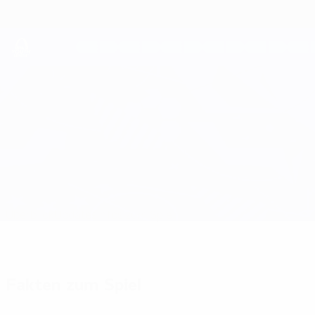
Direkt
zum
Hauptinhalt
UEFA Youth League
Brest vs PSV
Überblick
Updates
Infos zum Spiel
Fakten zum Spiel