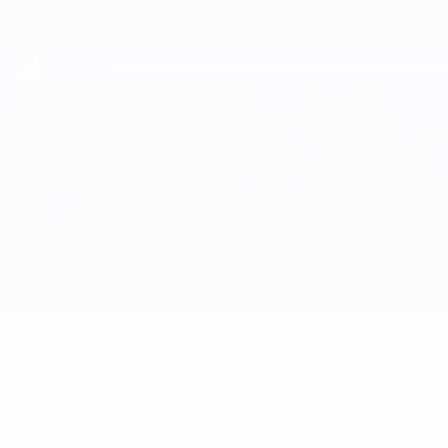
Direkt
zum
Hauptinhalt
UEFA Youth League
Sturm Graz vs Girona
Überblick
Updates
Infos zum Spiel