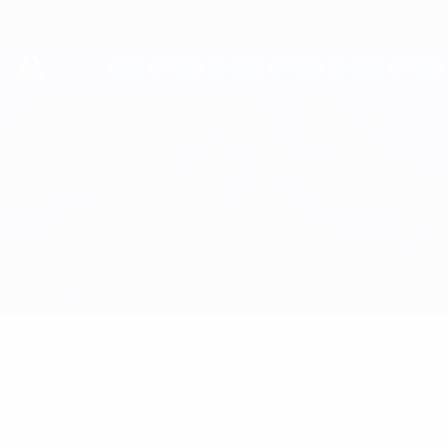
Direkt
zum
Hauptinhalt
UEFA Youth League
S. Bratislava vs Milan
Überblick
Updates
Infos zum Spiel