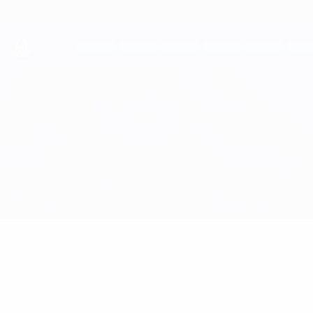
Direkt
zum
Hauptinhalt
UEFA Youth League
Monaco vs Crvena Zvezda
Überblick
Updates
Infos zum Spiel