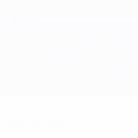
Direkt
zum
Hauptinhalt
UEFA Youth League
Sporting CP vs Lille
Überblick
Updates
Infos zum Spiel
Fakten zum Spiel