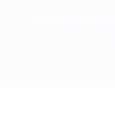
Direkt
zum
Hauptinhalt
UEFA Youth League
Mainz vs Man City
Überblick
Updates
Infos zum Spiel