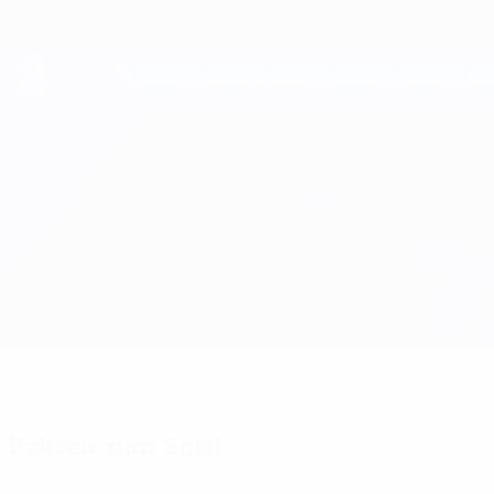
Direkt
zum
Hauptinhalt
UEFA Youth League
AZ Alkmaar vs Atleti
Überblick
Updates
Infos zum Spiel
Fakten zum Spiel