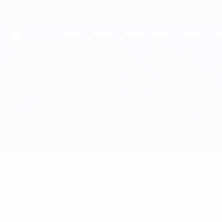
Direkt
zum
Hauptinhalt
UEFA Youth League
Union Berlin vs Real Madrid
Überblick
Updates
Infos zum Spiel