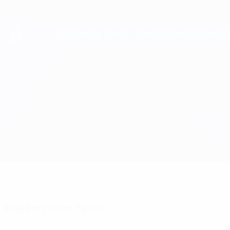
Direkt
zum
Hauptinhalt
UEFA Youth League
Bayern München vs Copenhagen
Überblick
Updates
Infos zum Spiel
Fakten zum Spiel