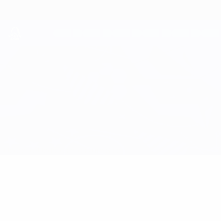
Direkt
zum
Hauptinhalt
UEFA Youth League
B. Dortmund vs Paris
Überblick
Updates
Infos zum Spiel