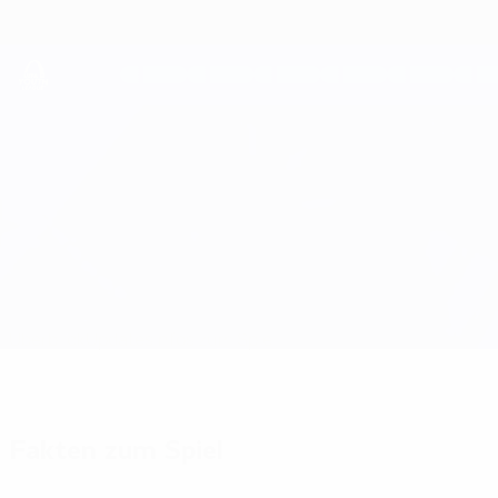
Direkt
zum
Hauptinhalt
UEFA Youth League
Žilina vs Internazionale
Überblick
Updates
Infos zum Spiel
Fakten zum Spiel