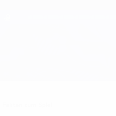
Direkt
zum
Hauptinhalt
UEFA Youth League
Astana vs Atleti
Überblick
Infos zum Spiel
Fakten zum Spiel