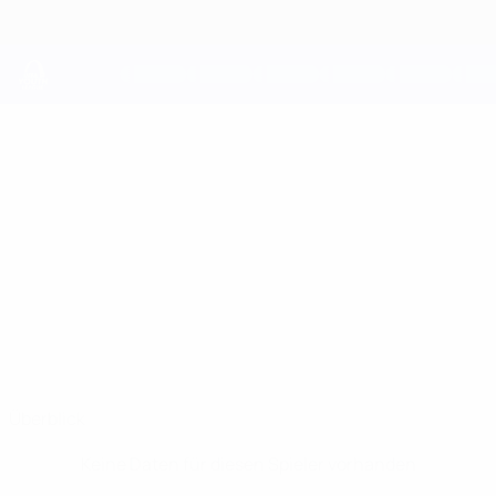
Direkt
zum
Hauptinhalt
UEFA Youth League
JASON
Jason Ponente-Ramirez Stat.
PONENTE-
RAMIREZ
Köln
Überblick
Keine Daten für diesen Spieler vorhanden