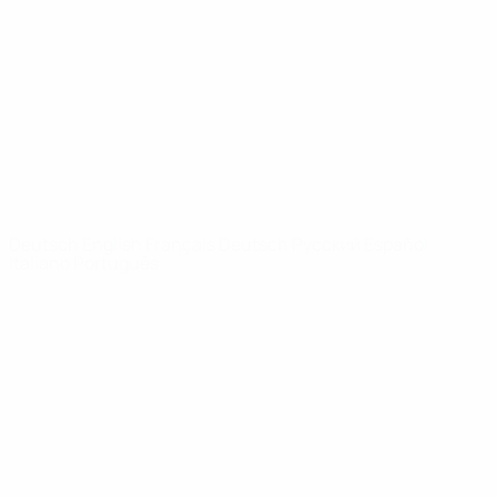
News
Über
SEITEN IM
UEFA-
NETZWERK
UEFA.com
UEFA-Stiftung
für Kinder
SPRACHE &AUML;NDERN
Deutsch
English
Français
Deutsch
Русский
Español
Italiano
Português
Datenschutz
Nutzungsbedingungen
Cookie-Politik
Datenschutzeinstellungen