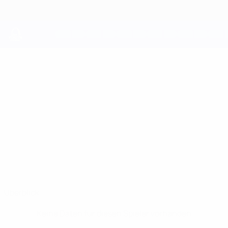
Direkt
zum
Hauptinhalt
UEFA Youth League
COLE
Cole Shankland Stat.
SHANKLAND
Hibernian
Überblick
Keine Daten für diesen Spieler vorhanden