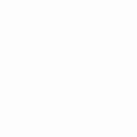
News
Über
SEITEN IM
UEFA-
NETZWERK
UEFA.com
UEFA-Stiftung
für Kinder
SPRACHE &AUML;NDERN
Deutsch
English
Français
Deutsch
Русский
Español
Italiano
Português
Datenschutz
Nutzungsbedingungen
Cookie-Politik
Datenschutzeinstellungen