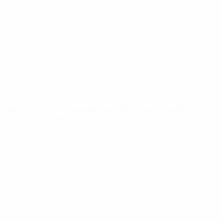
News
Über
SEITEN IM
UEFA-
NETZWERK
UEFA.com
UEFA-Stiftung
für Kinder
SPRACHE &AUML;NDERN
Deutsch
English
Français
Deutsch
Русский
Español
Italiano
Português
Datenschutz
Nutzungsbedingungen
Cookie-Politik
Datenschutzeinstellungen