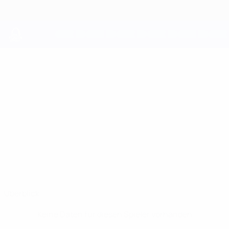
Direkt
zum
Hauptinhalt
UEFA Youth League
MAHIR
Mahir Sherifov Stat.
SHERIFOV
Ludogorets
Überblick
Keine Daten für diesen Spieler vorhanden