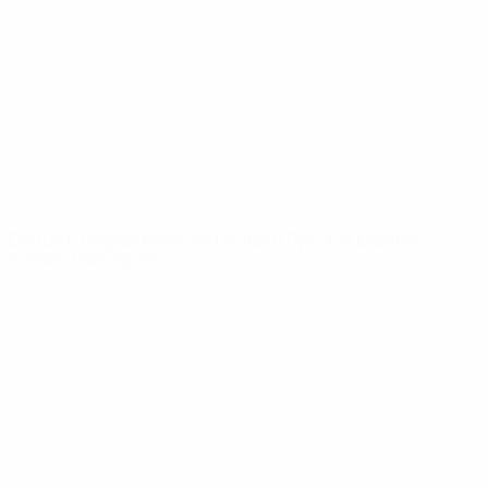
News
Über
SEITEN IM
UEFA-
NETZWERK
UEFA.com
UEFA-Stiftung
für Kinder
SPRACHE &AUML;NDERN
Deutsch
English
Français
Deutsch
Русский
Español
Italiano
Português
Datenschutz
Nutzungsbedingungen
Cookie-Politik
Datenschutzeinstellungen