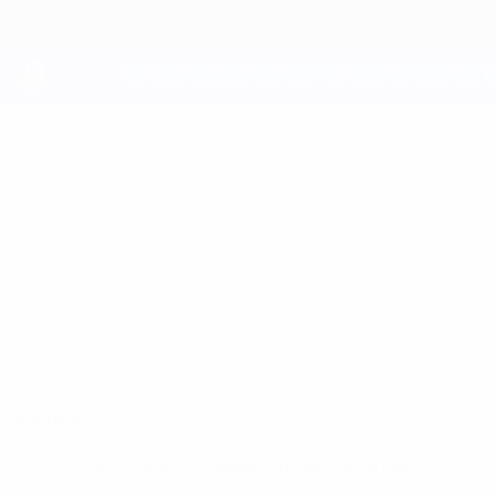
Direkt
zum
Hauptinhalt
UEFA Youth League
ZHANALI
Zhanali Yessenaliev Stat.
YESSENALIEV
Ordabasy
Überblick
Keine Daten für diesen Spieler vorhanden