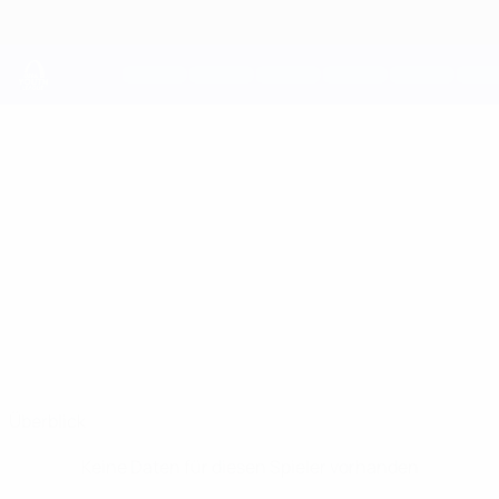
Direkt
zum
Hauptinhalt
UEFA Youth League
RAMAZAN
Ramazan Serdaly Stat.
SERDALY
Ordabasy
Überblick
Keine Daten für diesen Spieler vorhanden