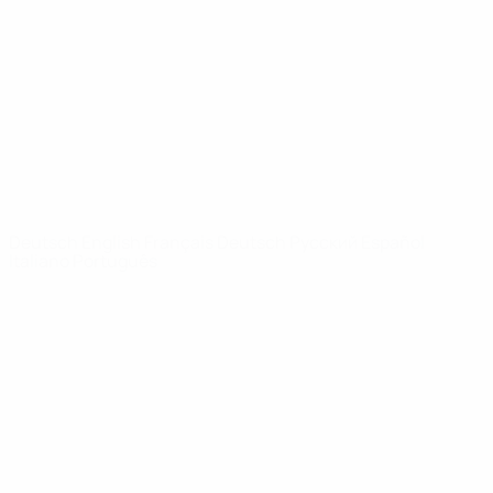
News
Über
SEITEN IM
UEFA-
NETZWERK
UEFA.com
UEFA-Stiftung
für Kinder
SPRACHE &AUML;NDERN
Deutsch
English
Français
Deutsch
Русский
Español
Italiano
Português
Datenschutz
Nutzungsbedingungen
Cookie-Politik
Datenschutzeinstellungen