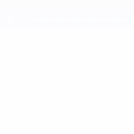
Direkt
zum
Hauptinhalt
UEFA Youth League
LUCA
Luca Genovese Stat.
GENOVESE
Naxxar Lions
Überblick
Keine Daten für diesen Spieler vorhanden