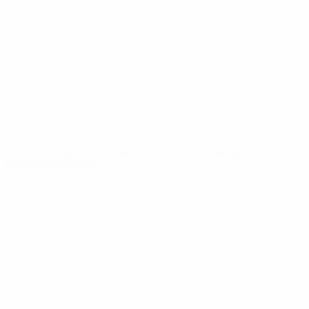
News
Über
SEITEN IM
UEFA-
NETZWERK
UEFA.com
UEFA-Stiftung
für Kinder
SPRACHE &AUML;NDERN
Deutsch
English
Français
Deutsch
Русский
Español
Italiano
Português
Datenschutz
Nutzungsbedingungen
Cookie-Politik
Datenschutzeinstellungen