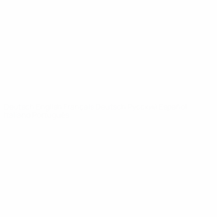
News
Über
SEITEN IM
UEFA-
NETZWERK
UEFA.com
UEFA-Stiftung
für Kinder
SPRACHE &AUML;NDERN
Deutsch
English
Français
Deutsch
Русский
Español
Italiano
Português
Datenschutz
Nutzungsbedingungen
Cookie-Politik
Datenschutzeinstellungen