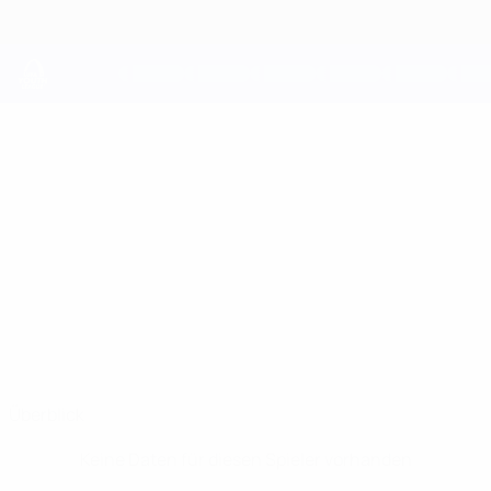
Direkt
zum
Hauptinhalt
UEFA Youth League
NATHAN
Nathan Demicoli Stat.
DEMICOLI
Naxxar Lions
Überblick
Keine Daten für diesen Spieler vorhanden