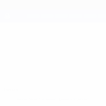
Direkt
zum
Hauptinhalt
UEFA Youth League
MEVALE
Mevale Kone Stat.
KONE
Fiorentina
Überblick
Keine Daten für diesen Spieler vorhanden