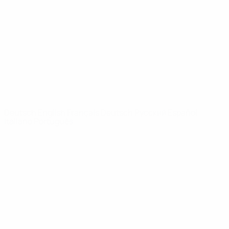
News
Über
SEITEN IM
UEFA-
NETZWERK
UEFA.com
UEFA-Stiftung
für Kinder
SPRACHE &AUML;NDERN
Deutsch
English
Français
Deutsch
Русский
Español
Italiano
Português
Datenschutz
Nutzungsbedingungen
Cookie-Politik
Datenschutzeinstellungen