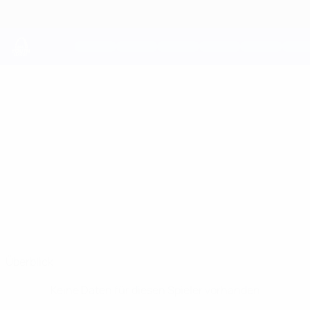
Direkt
zum
Hauptinhalt
UEFA Youth League
MATEI
Matei Pǎdure Stat.
PǍDURE
FCSB
Rumänien
Überblick
Keine Daten für diesen Spieler vorhanden