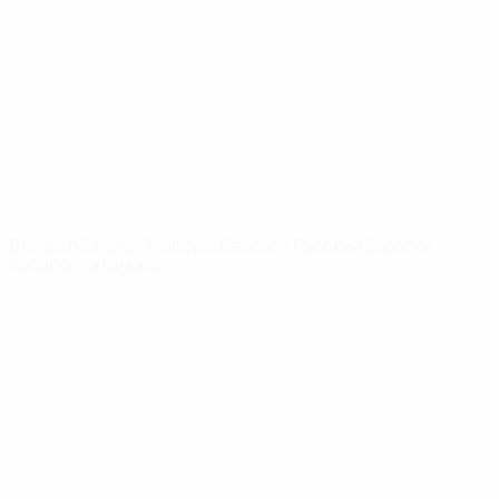
News
Über
SEITEN IM
UEFA-
NETZWERK
UEFA.com
UEFA-Stiftung
für Kinder
SPRACHE &AUML;NDERN
Deutsch
English
Français
Deutsch
Русский
Español
Italiano
Português
Datenschutz
Nutzungsbedingungen
Cookie-Politik
Datenschutzeinstellungen