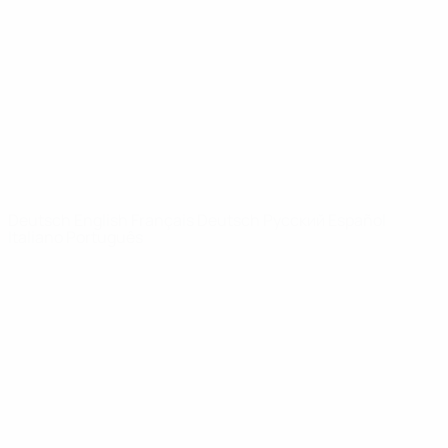
News
Über
SEITEN IM
UEFA-
NETZWERK
UEFA.com
UEFA-Stiftung
für Kinder
SPRACHE &AUML;NDERN
Deutsch
English
Français
Deutsch
Русский
Español
Italiano
Português
Datenschutz
Nutzungsbedingungen
Cookie-Politik
Datenschutzeinstellungen