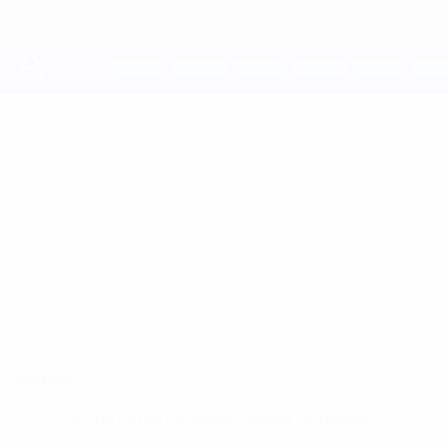
Direkt
zum
Hauptinhalt
UEFA Youth League
FREDERIK
Frederik Nykjær Stat.
NYKJÆR
Midtjylland
Überblick
Keine Daten für diesen Spieler vorhanden