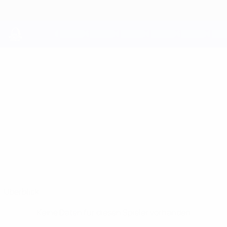
Direkt
zum
Hauptinhalt
UEFA Youth League
JOÃO PEDRO
João Pedro Silva Gonçalves Stat.
SILVA
GONÇALVES
Benfica
Überblick
Keine Daten für diesen Spieler vorhanden