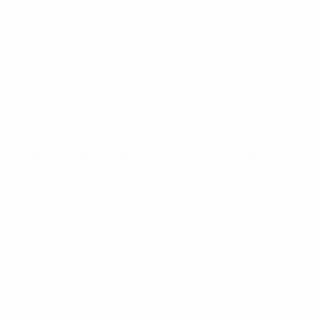
News
Über
SEITEN IM
UEFA-
NETZWERK
UEFA.com
UEFA-Stiftung
für Kinder
SPRACHE &AUML;NDERN
Deutsch
English
Français
Deutsch
Русский
Español
Italiano
Português
Datenschutz
Nutzungsbedingungen
Cookie-Politik
Datenschutzeinstellungen